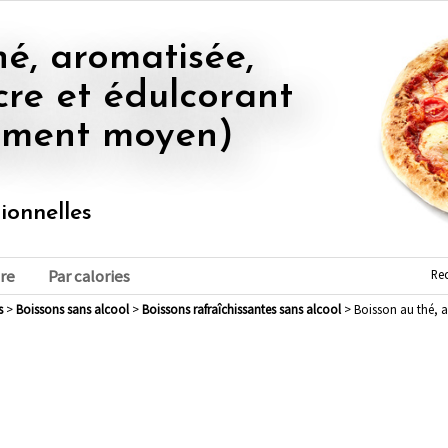
cre et édulcorant
liment moyen)
tionnelles
Re
re
Par calories
s
>
boissons sans alcool
>
boissons rafraîchissantes sans alcool
> Boisson au thé, a