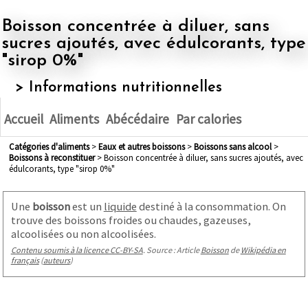
Boisson concentrée à diluer, sans
sucres ajoutés, avec édulcorants, type
"sirop 0%"
> Informations nutritionnelles
Accueil
Aliments
Abécédaire
Par calories
Catégories d'aliments
>
eaux et autres boissons
>
boissons sans alcool
>
boissons à reconstituer
> Boisson concentrée à diluer, sans sucres ajoutés, avec
édulcorants, type "sirop 0%"
Une
boisson
est un
liquide
destiné à la consommation. On
trouve des boissons froides ou chaudes, gazeuses,
alcoolisées ou non alcoolisées.
Contenu soumis à la licence CC-BY-SA
. Source : Article
Boisson
de
Wikipédia en
français
(
auteurs
)