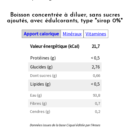
Boisson concentrée à diluer, sans sucres
ajoutés, avec édulcorants, type "sirop 0%"
Apport calorique
Minéraux
Vitamines
Valeur énergétique (kCal)
21,7
Protéines (g)
< 0,5
Glucides (g)
2,76
Dont sucres (g)
0,66
Lipides (g)
< 0,5
Eau (g)
93,8
Fibres (g)
0,7
Cendres (g)
0,2
Données issues de la base Ciqual éditée par l'Anses