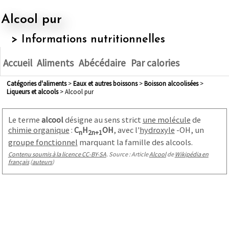
Alcool pur
> Informations nutritionnelles
Accueil
Aliments
Abécédaire
Par calories
Catégories d'aliments
>
eaux et autres boissons
>
boisson alcoolisées
>
liqueurs et alcools
> Alcool pur
Le terme
alcool
désigne au sens strict
une molécule
de
chimie organique
:
C
H
OH
, avec l'
hydroxyle
-OH, un
n
2n+1
groupe fonctionnel
marquant la famille des alcools.
Contenu soumis à la licence CC-BY-SA
. Source : Article
Alcool
de
Wikipédia en
français
(
auteurs
)