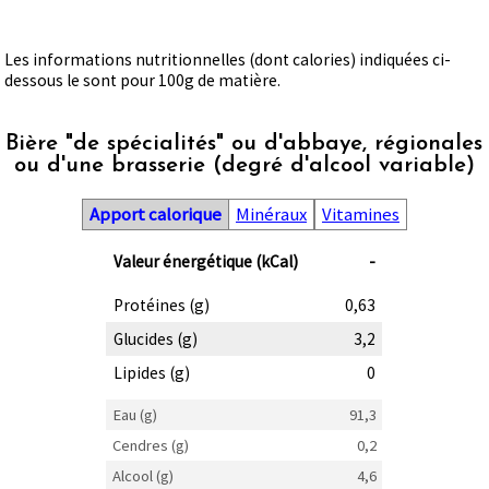
Les informations nutritionnelles (dont calories) indiquées ci-
dessous le sont pour 100g de matière.
Bière "de spécialités" ou d'abbaye, régionales
ou d'une brasserie (degré d'alcool variable)
Apport calorique
Minéraux
Vitamines
Valeur énergétique (kCal)
-
Protéines (g)
0,63
Glucides (g)
3,2
Lipides (g)
0
Eau (g)
91,3
Cendres (g)
0,2
Alcool (g)
4,6