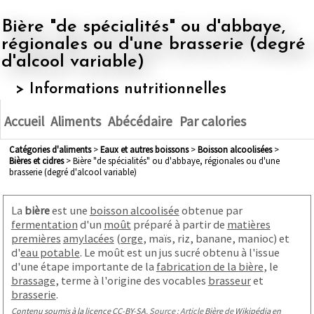
Bière "de spécialités" ou d'abbaye,
régionales ou d'une brasserie (degré
d'alcool variable)
> Informations nutritionnelles
Accueil
Aliments
Abécédaire
Par calories
Catégories d'aliments
>
eaux et autres boissons
>
boisson alcoolisées
>
bières et cidres
> Bière "de spécialités" ou d'abbaye, régionales ou d'une
brasserie (degré d'alcool variable)
La
bière
est une
boisson alcoolisée
obtenue par
fermentation
d'un
moût
préparé à partir de
matières
premières
amylacées
(
orge
, maïs, riz, banane, manioc) et
d'
eau potable
. Le moût est un jus sucré obtenu à l'issue
d'une étape importante de la
fabrication de la bière
, le
brassage
, terme à l'origine des vocables
brasseur
et
brasserie
.
Contenu soumis à la licence CC-BY-SA
. Source : Article
Bière
de
Wikipédia en