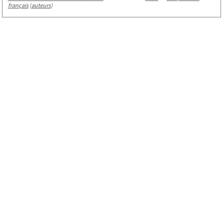
français
(
auteurs
)