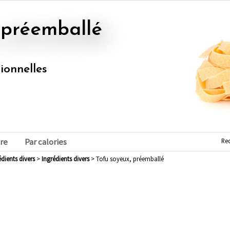
, préemballé
tionnelles
Re
re
Par calories
rédients divers
>
ingrédients divers
> Tofu soyeux, préemballé