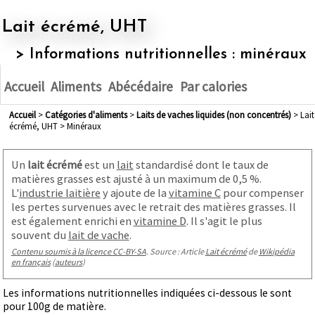
Lait écrémé, UHT
> Informations nutritionnelles : minéraux
Accueil
Aliments
Abécédaire
Par calories
Accueil
>
Catégories d'aliments
>
laits de vaches liquides (non concentrés)
> Lait
écrémé, UHT > Minéraux
Un
lait écrémé
est un
lait
standardisé dont le taux de
matières grasses est ajusté à un maximum de 0,5 %.
L'
industrie laitière
y ajoute de la
vitamine C
pour compenser
les pertes survenues avec le retrait des matières grasses. Il
est également enrichi en
vitamine D
. Il s'agit le plus
souvent du
lait de vache
.
Contenu soumis à la licence CC-BY-SA
. Source : Article
Lait écrémé
de
Wikipédia
en français
(
auteurs
)
Les informations nutritionnelles indiquées ci-dessous le sont
pour 100g de matière.