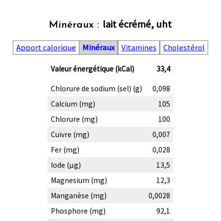
lait écrémé, uht
Minéraux :
Apport calorique
Minéraux
Vitamines
Cholestérol
Valeur énergétique (kCal)
33,4
Chlorure de sodium (sel) (g)
0,098
Calcium (mg)
105
Chlorure (mg)
100
Cuivre (mg)
0,007
Fer (mg)
0,028
Iode (µg)
13,5
Magnesium (mg)
12,3
Manganèse (mg)
0,0028
Phosphore (mg)
92,1