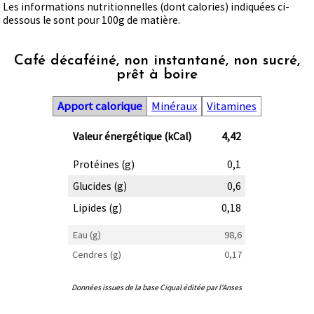
Les informations nutritionnelles (dont calories) indiquées ci-
dessous le sont pour 100g de matière.
Café décaféiné, non instantané, non sucré,
prêt à boire
Apport calorique
Minéraux
Vitamines
Valeur énergétique (kCal)
4,42
Protéines (g)
0,1
Glucides (g)
0,6
Lipides (g)
0,18
Eau (g)
98,6
Cendres (g)
0,17
Données issues de la base Ciqual éditée par l'Anses