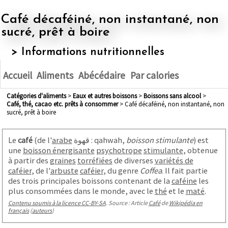
Café décaféiné, non instantané, non
sucré, prêt à boire
> Informations nutritionnelles
Accueil
Aliments
Abécédaire
Par calories
Catégories d'aliments
>
eaux et autres boissons
>
boissons sans alcool
>
café, thé, cacao etc. prêts à consommer
> Café décaféiné, non instantané, non
sucré, prêt à boire
Le
café
(de l'
arabe
قهوة : qahwah,
boisson stimulante
) est
une
boisson énergisante
psychotrope
stimulante
, obtenue
à partir des
graines
torréfiées
de diverses
variétés de
caféier
, de l'
arbuste
caféier
, du genre
Coffea
. Il fait partie
des trois principales boissons contenant de la
caféine
les
plus consommées dans le monde, avec le
thé
et le
maté
.
Contenu soumis à la licence CC-BY-SA
. Source : Article
Café
de
Wikipédia en
français
(
auteurs
)